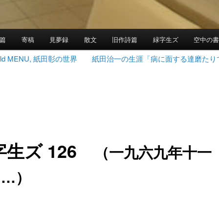
篇
寄稿
見夢録
散文
旧作詩篇
緑字生ズ
空中の
 World MENU, 紙田彰の世界
紙田治一の生涯「病に面する達磨たり
字生ズ 126
（一九六九年十一
……）