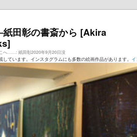
田彰の書斎から [Akira
ks]
……: 紙田彰2020年9月20日没
載しています。インスタグラムにも多数の絵画作品があります。
イ