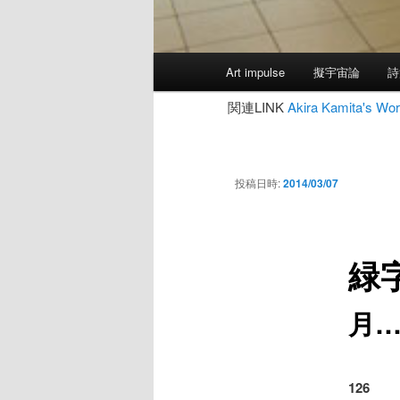
メ
Art impulse
擬宇宙論
詩
イ
ン
関連LINK
Akira Kamita's
メ
ニ
ュ
投稿日時:
2014/03/07
ー
緑
月
126