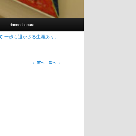
書
danceobscura
て 一歩も退かざる生涯あり」
投
←
前へ
次へ
→
稿
ナ
ビ
ゲ
ー
シ
ョ
ン