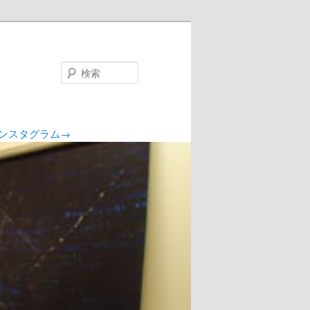
検
索
ンスタグラム→