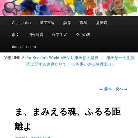
メ
Art impulse
擬宇宙論
詩篇
寄稿
見夢録
イ
ン
散文
旧作詩篇
緑字生ズ
空中の書
メ
ニ
danceobscura
ュ
関連LINK
Akira Kamita's World MENU, 紙田彰の世界
紙田治一の生涯
ー
「病に面する達磨たりて 一歩も退かざる生涯あり」
投
←
前へ
次へ
→
稿
ナ
ビ
ま、まみえる魂、ふるる距
ゲ
ー
離よ
シ
ョ