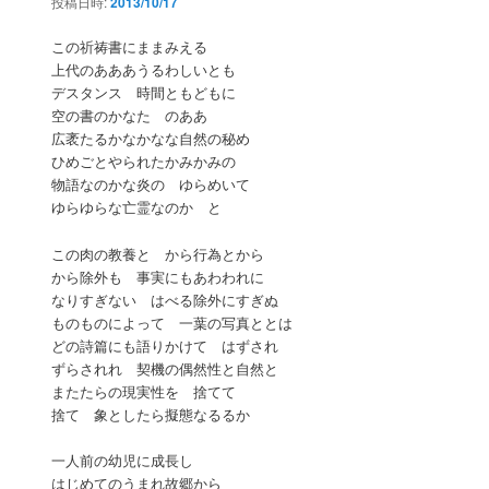
投稿日時:
2013/10/17
ン
この祈祷書にままみえる
上代のあああうるわしいとも
デスタンス 時間ともどもに
空の書のかなた のああ
広袤たるかなかなな自然の秘め
ひめごとやられたかみかみの
物語なのかな炎の ゆらめいて
ゆらゆらな亡霊なのか と
この肉の教養と から行為とから
から除外も 事実にもあわわれに
なりすぎない はべる除外にすぎぬ
ものものによって 一葉の写真ととは
どの詩篇にも語りかけて はずされ
ずらされれ 契機の偶然性と自然と
またたらの現実性を 捨てて
捨て 象としたら擬態なるるか
一人前の幼児に成長し
はじめてのうまれ故郷から