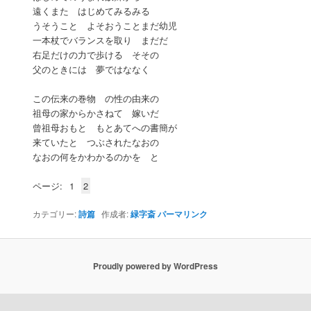
遠くまた はじめてみるみる
うそうこと よそおうことまだ幼児
一本杖でバランスを取り まだだ
右足だけの力で歩ける そその
父のときには 夢ではななく
この伝来の巻物 の性の由来の
祖母の家からかさねて 嫁いだ
曾祖母おもと もとあてへの書簡が
来ていたと つぶされたなおの
なおの何をかわかるのかを と
ページ:
1
2
カテゴリー:
詩篇
作成者:
緑字斎
パーマリンク
Proudly powered by WordPress