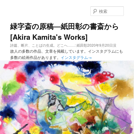
メ
イ
検
ン
索
コ
緑字斎の原稿―紙田彰の書斎から
ン
[Akira Kamita's Works]
テ
ン
詩篇、断片、ことばの生成。どこへ……: 紙田彰2020年9月20日没
ツ
故人の多数の作品、文章を掲載しています。インスタグラムにも
へ
多数の絵画作品があります。
インスタグラム→
移
動