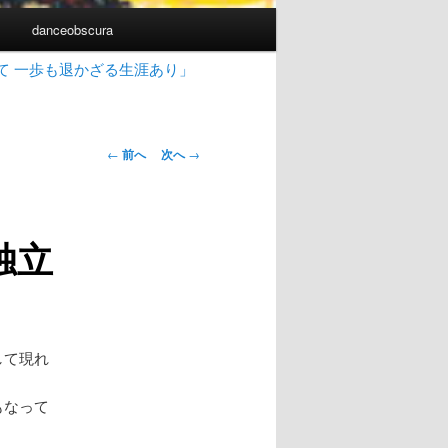
書
danceobscura
て 一歩も退かざる生涯あり」
投
←
前へ
次へ
→
稿
ナ
ビ
独立
ゲ
ー
シ
ョ
ン
して現れ
もなって