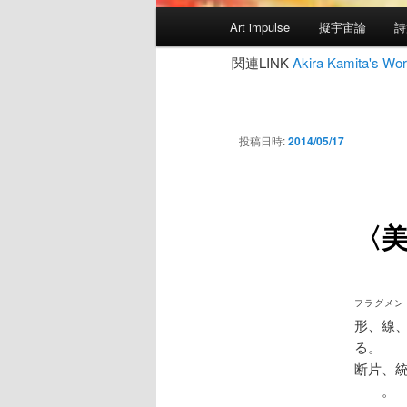
メ
Art impulse
擬宇宙論
詩
イ
ン
関連LINK
Akira Kamita's
メ
ニ
ュ
投稿日時:
2014/05/17
ー
〈美
フラグメン
形、線
る。
断片、
――。