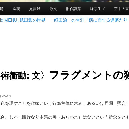
篇
寄稿
見夢録
散文
旧作詩篇
緑字生ズ
空中の
 World MENU, 紙田彰の世界
紙田治一の生涯「病に面する達磨たり
フラグメントの
術衝動: 文〉
トの独立
、色を現すことを作家という行為主体に求め、あるいは同調、照合
統合。しかし断片なり永遠の美（あらわれ）はないという断念をと