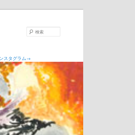
検
索
ンスタグラム→