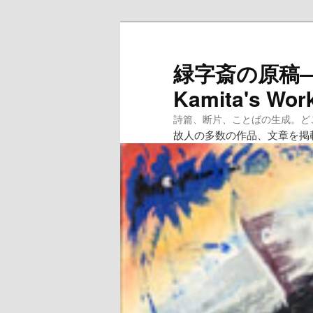
メ
イ
ン
緑字斎の原稿―紙
コ
Kamita's Wor
ン
テ
詩篇、断片、ことばの生成。どこへ
ン
故人の多数の作品、文章を掲
ツ
へ
移
動