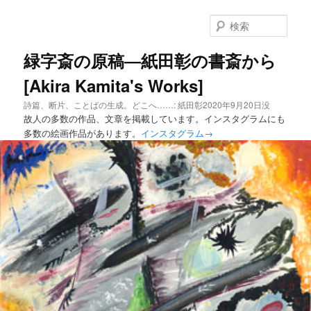
メ
イ
検
ン
索
コ
緑字斎の原稿―紙田彰の書斎から
ン
[Akira Kamita's Works]
テ
ン
詩篇、断片、ことばの生成。どこへ……: 紙田彰2020年9月20日没
ツ
故人の多数の作品、文章を掲載しています。インスタグラムにも
へ
多数の絵画作品があります。
インスタグラム→
移
動