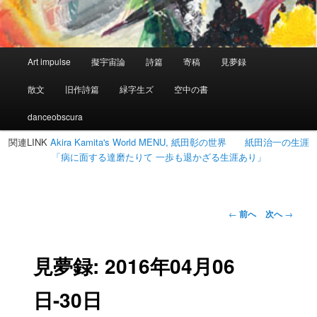
メ
Art impulse
擬宇宙論
詩篇
寄稿
見夢録
イ
ン
散文
旧作詩篇
緑字生ズ
空中の書
メ
ニ
danceobscura
ュ
関連LINK
Akira Kamita's World MENU, 紙田彰の世界
紙田治一の生涯
ー
「病に面する達磨たりて 一歩も退かざる生涯あり」
投
←
前へ
次へ
→
稿
ナ
ビ
見夢録: 2016年04月06
ゲ
ー
日-30日
シ
ョ