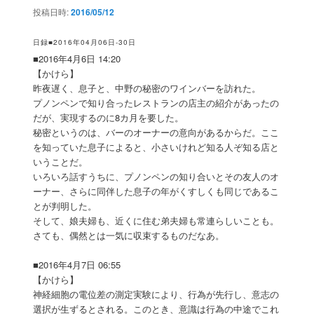
投稿日時:
2016/05/12
ン
日録■2016年04月06日-30日
■2016年4月6日 14:20
【かけら】
昨夜遅く、息子と、中野の秘密のワインバーを訪れた。
プノンペンで知り合ったレストランの店主の紹介があったの
だが、実現するのに8カ月を要した。
秘密というのは、バーのオーナーの意向があるからだ。ここ
を知っていた息子によると、小さいけれど知る人ぞ知る店と
いうことだ。
いろいろ話すうちに、プノンペンの知り合いとその友人のオ
ーナー、さらに同伴した息子の年がくすしくも同じであるこ
とが判明した。
そして、娘夫婦も、近くに住む弟夫婦も常連らしいことも。
さても、偶然とは一気に収束するものだなあ。
■2016年4月7日 06:55
【かけら】
神経細胞の電位差の測定実験により、行為が先行し、意志の
選択が生ずるとされる。このとき、意識は行為の中途でこれ