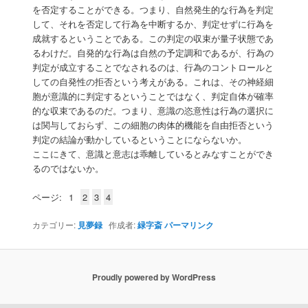
を否定することができる。つまり、自然発生的な行為を判定
して、それを否定して行為を中断するか、判定せずに行為を
成就するということである。この判定の収束が量子状態であ
るわけだ。自発的な行為は自然の予定調和であるが、行為の
判定が成立することでなされるのは、行為のコントロールと
しての自発性の拒否という考えがある。これは、その神経細
胞が意識的に判定するということではなく、判定自体が確率
的な収束であるのだ。つまり、意識の恣意性は行為の選択に
は関与しておらず、この細胞の肉体的機能を自由拒否という
判定の結論が動かしているということにならないか。
ここにきて、意識と意志は乖離しているとみなすことができ
るのではないか。
ページ:
1
2
3
4
カテゴリー:
見夢録
作成者:
緑字斎
パーマリンク
Proudly powered by WordPress