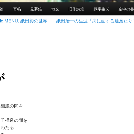
篇
寄稿
見夢録
散文
旧作詩篇
緑字生ズ
空中の
 World MENU, 紙田彰の世界
紙田治一の生涯「病に面する達磨たり
が
の細胞の間を
く
分子構造の間を
きわたる