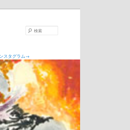
検
索
ンスタグラム→