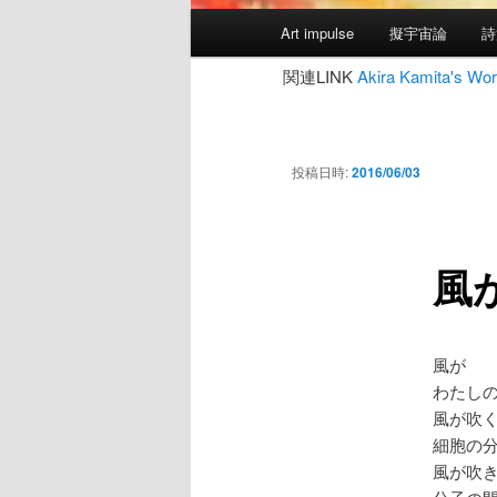
メ
Art impulse
擬宇宙論
詩
イ
ン
関連LINK
Akira Kamita's
メ
ニ
ュ
投稿日時:
2016/06/03
ー
風
風が
わたし
風が吹
細胞の
風が吹