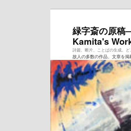
メ
イ
ン
緑字斎の原稿―紙
コ
Kamita's Wor
ン
テ
詩篇、断片、ことばの生成。どこへ
ン
故人の多数の作品、文章を掲
ツ
へ
移
動