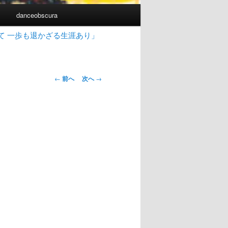
書
danceobscura
て 一歩も退かざる生涯あり」
投
←
前へ
次へ
→
稿
ナ
ビ
ゲ
ー
シ
ョ
ン