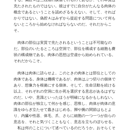
充たされたものではない。彼はすでに自分がたんなる肉体の
概念であるということを認めざるをえない。そして、それば
かりではない。偽腔Ａはみずから提起する問題について何も
ないところから始めなければならないのだ。それだからこ
そ。
肉体の部位は実質で充たされるということは不可能なの
だ。部位のいたるところは空洞で、部位を構成する細胞も嚢
状の構成物である。肉体の思想は空虚から始められている。
それだからこそ。
肉体は肉体に語らせよ。このときの肉体とは部位としての
肉体である。身体は機構であるが、肉体はぶつ切りの個体で
あり、想像力を根拠にする個体。そして、生命活動を続ける
以上、それぞれの空洞に生か死を選択する意志があるはずな
のだ。いや、意識といったほうが明確になるかもしれない。
肉体の部位が独立して何かを感じ、思惟し、肉体が肉体の意
識をゆらぎ立たせて蠢きはじめる。脚や腕の関節はもとよ
り、内臓や性器、体毛、爪、さらに細胞の一つ一つが自らの
意志を、それと気づくこともなく、意志を立ちのぼらせる。
私は何のことについて述べているのだろうか。おそらくそ