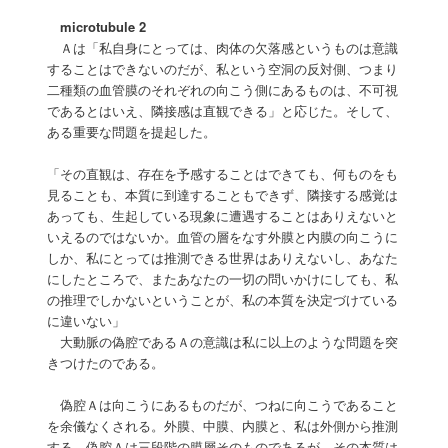
microtubule 2
Ａは「私自身にとっては、肉体の欠落感というものは意識
することはできないのだが、私という空洞の反対側、つまり
二種類の血管膜のそれぞれの向こう側にあるものは、不可視
であるとはいえ、隣接感は直観できる」と応じた。そして、
ある重要な問題を提起した。
「その直観は、存在を予感することはできても、何ものをも
見ることも、本質に到達することもできず、隣接する感覚は
あっても、生起している現象に遭遇することはありえないと
いえるのではないか。血管の層をなす外膜と内膜の向こうに
しか、私にとっては推測できる世界はありえないし、あなた
にしたところで、またあなたの一切の問いかけにしても、私
の推理でしかないということが、私の本質を決定づけている
に違いない」
大動脈の偽腔であるＡの意識は私に以上のような問題を突
きつけたのである。
偽腔Ａは向こうにあるものだが、つねに向こうであること
を余儀なくされる。外膜、中膜、内膜と、私は外側から推測
する。偽腔Ａは三段階の膜層そのものであるが、その本質は