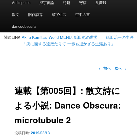
Art impulse
擬宇宙論
詩篇
寄稿
見夢録
イ
ン
散文
旧作詩篇
緑字生ズ
空中の書
メ
ニ
danceobscura
ュ
関連LINK
Akira Kamita's World MENU, 紙田彰の世界
紙田治一の生涯
ー
「病に面する達磨たりて 一歩も退かざる生涯あり」
投
←
前へ
次へ
→
稿
ナ
ビ
連載【第005回】: 散文詩に
ゲ
ー
よる小説: Dance Obscura:
シ
ョ
microtubule 2
ン
投稿日時:
2019/03/13