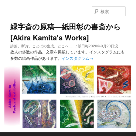
メ
イ
検
ン
索
コ
緑字斎の原稿―紙田彰の書斎から
ン
[Akira Kamita's Works]
テ
ン
詩篇、断片、ことばの生成。どこへ……: 紙田彰2020年9月20日没
ツ
故人の多数の作品、文章を掲載しています。インスタグラムにも
へ
多数の絵画作品があります。
インスタグラム→
移
動
メ