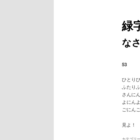
緑
な
53
ひとり
ふたり
さんに
よにん
ごにん
見よ！
カテゴリー