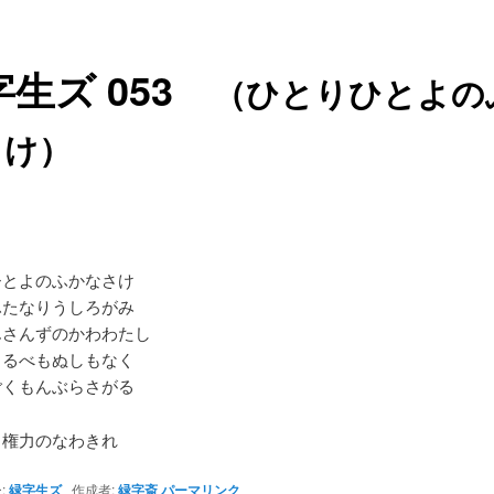
字生ズ 053
（ひとりひとよの
さけ）
ひとよのふかなさけ
ふたなりうしろがみ
んさんずのかわわたし
よるべもぬしもなく
ごくもんぶらさがる
 権力のなわきれ
:
緑字生ズ
作成者:
緑字斎
パーマリンク