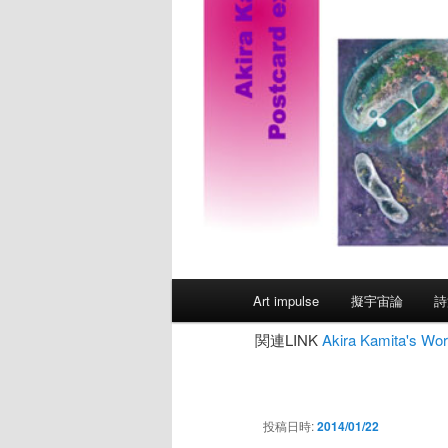
メ
Art impulse
擬宇宙論
詩
イ
ン
関連LINK
Akira Kamita's
メ
ニ
ュ
投稿日時:
2014/01/22
ー