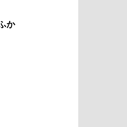
ナ
ビ
ゲ
ふか
ー
シ
ョ
ン