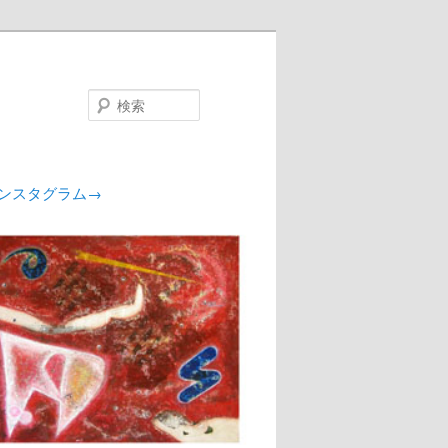
検
索
ンスタグラム→