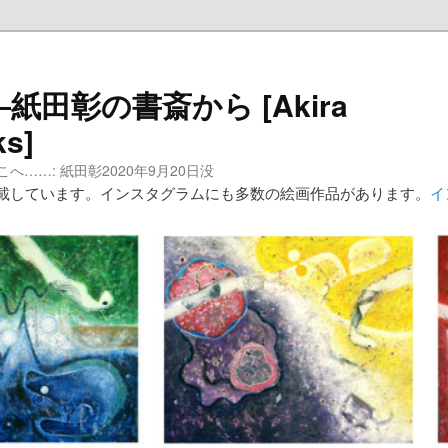
田彰の書斎から [Akira
ks]
……: 紙田彰2020年9月20日没
載しています。インスタグラムにも多数の絵画作品があります。
イ