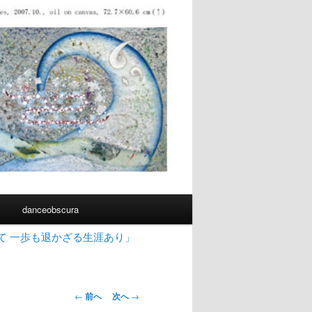
書
danceobscura
て 一歩も退かざる生涯あり」
投
←
前へ
次へ
→
稿