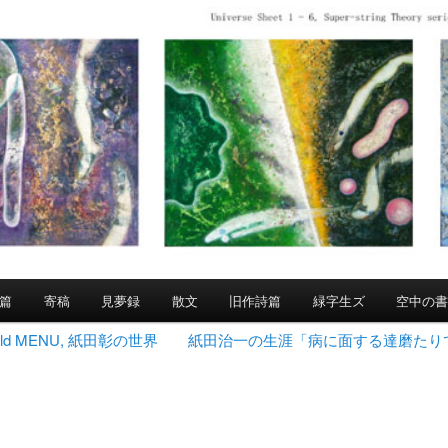
篇
寄稿
見夢録
散文
旧作詩篇
緑字生ズ
空中の
 World MENU, 紙田彰の世界
紙田治一の生涯「病に面する達磨たり