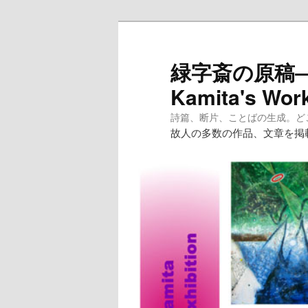
メ
イ
ン
緑字斎の原稿―紙
コ
Kamita's Wor
ン
テ
詩篇、断片、ことばの生成。どこへ
ン
故人の多数の作品、文章を掲
ツ
へ
移
動