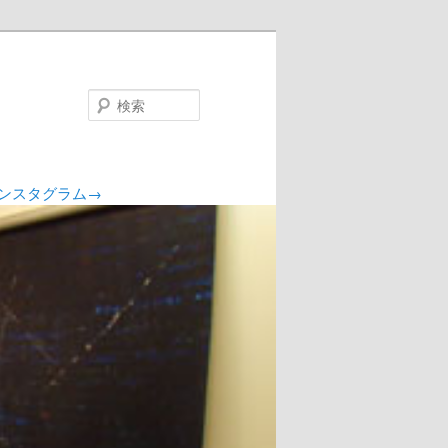
検
索
ンスタグラム→