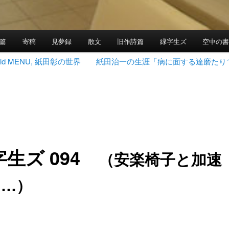
篇
寄稿
見夢録
散文
旧作詩篇
緑字生ズ
空中の
 World MENU, 紙田彰の世界
紙田治一の生涯「病に面する達磨たり
字生ズ 094
（安楽椅子と加速
……）