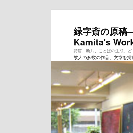
メ
イ
ン
緑字斎の原稿―紙
コ
Kamita's Wor
ン
テ
詩篇、断片、ことばの生成。どこへ
ン
故人の多数の作品、文章を掲
ツ
へ
移
動