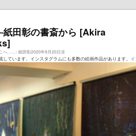
田彰の書斎から [Akira
ks]
……: 紙田彰2020年9月20日没
載しています。インスタグラムにも多数の絵画作品があります。
イ