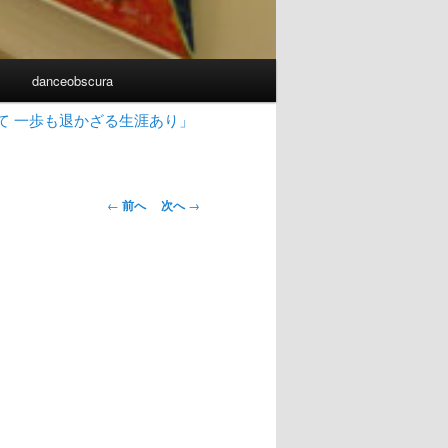
書
danceobscura
て 一歩も退かざる生涯あり」
投
←
前へ
次へ
→
稿
ナ
ビ
ゲ
ー
シ
ョ
ン