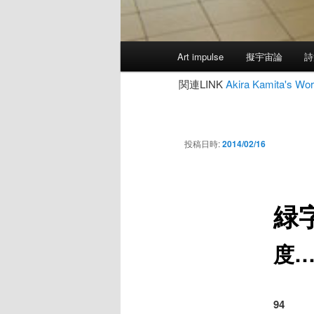
メ
Art impulse
擬宇宙論
詩
イ
ン
関連LINK
Akira Kamita's
メ
ニ
ュ
投稿日時:
2014/02/16
ー
緑
度
94