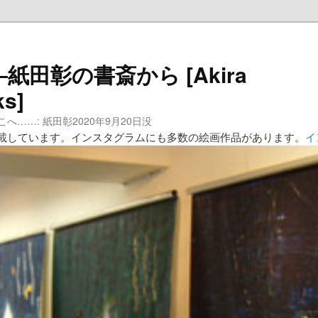
田彰の書斎から [Akira
ks]
……: 紙田彰2020年9月20日没
載しています。インスタグラムにも多数の絵画作品があります。
イ