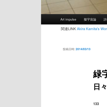
メ
Art impulse
擬宇宙論
詩
イ
ン
関連LINK
Akira Kamita's
メ
ニ
ュ
投稿日時:
2014/03/13
ー
緑
日
133