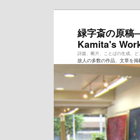
メ
イ
ン
緑字斎の原稿―紙
コ
Kamita's Wor
ン
テ
詩篇、断片、ことばの生成。どこへ
ン
故人の多数の作品、文章を掲
ツ
へ
移
動