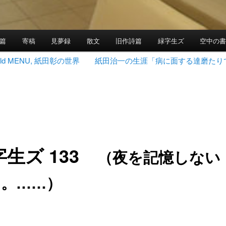
篇
寄稿
見夢録
散文
旧作詩篇
緑字生ズ
空中の
 World MENU, 紙田彰の世界
紙田治一の生涯「病に面する達磨たり
字生ズ 133
（夜を記憶しない
々。……）