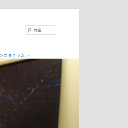
検
索
ンスタグラム→