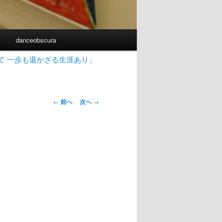
書
danceobscura
て 一歩も退かざる生涯あり」
投
←
前へ
次へ
→
稿
ナ
ビ
ゲ
ー
シ
ョ
ン