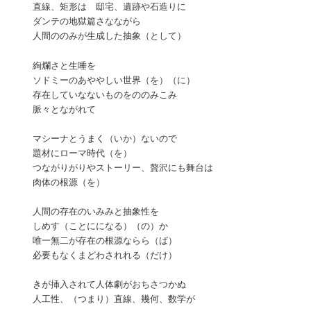
直線、矩形は 邸宅、遺跡や石造りに
ダンテの地獄篇さなながら
人間ののみが生成した抽象（として）
絢爛さと生唾を
ソドミーのあややしい世界（を）（に）
存在していなないものをののみこみ
脈々とながれて
マシーナとうまく（いか）ないので
題材にローマ時代（を）
つながりがりやストーリー、贅沢にも舞台は
肉体の根源（を）
人間の存在のいみみと抽象性を
しめす（ことにになる）（の）か
唯一無二が存在の根源ならら（ば）
必要もなくまどわされれる（だけ）
きが挿入されて人体劇がおちさつかぬ
人工性、（つまり）直線、幾何、数学が