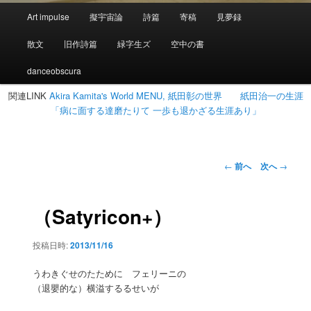
メ
Art impulse
擬宇宙論
詩篇
寄稿
見夢録
イ
ン
散文
旧作詩篇
緑字生ズ
空中の書
メ
ニ
danceobscura
ュ
関連LINK
Akira Kamita's World MENU, 紙田彰の世界
紙田治一の生涯
ー
「病に面する達磨たりて 一歩も退かざる生涯あり」
投
←
前へ
次へ
→
稿
ナ
ビ
（Satyricon+）
ゲ
ー
投稿日時:
2013/11/16
シ
ョ
うわきぐせのたために フェリーニの
ン
（退嬰的な）横溢するるせいが