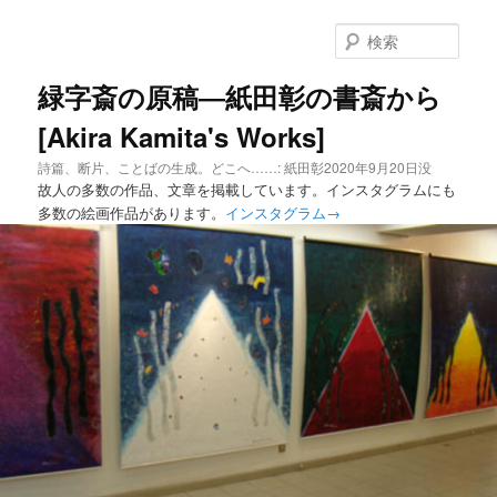
メ
イ
検
ン
索
コ
緑字斎の原稿―紙田彰の書斎から
ン
[Akira Kamita's Works]
テ
ン
詩篇、断片、ことばの生成。どこへ……: 紙田彰2020年9月20日没
ツ
故人の多数の作品、文章を掲載しています。インスタグラムにも
へ
多数の絵画作品があります。
インスタグラム→
移
動