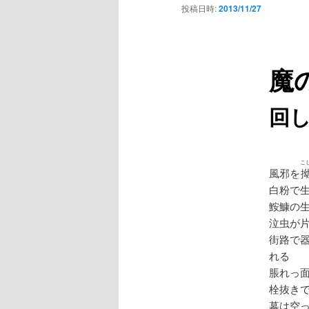
投稿日時:
2013/11/27
ー
魔の
回
こ
風邪を
白粉で
鮟鱇の
泣虫が
街路で
れる
脹れっ
栓抜き
墓は空