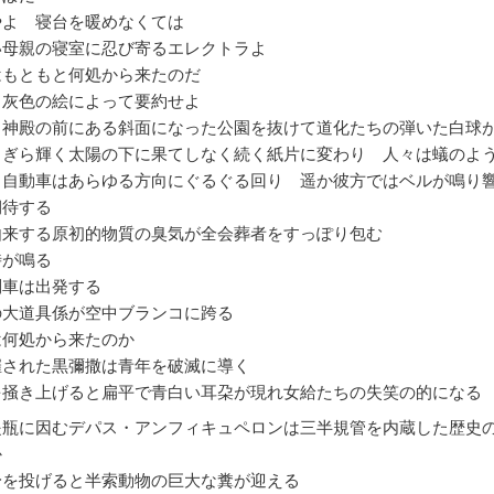
やよ 寝台を暖めなくては
い母親の寝室に忍び寄るエレクトラよ
はもともと何処から来たのだ
と灰色の絵によって要約せよ
タ神殿の前にある斜面になった公園を抜けて道化たちの弾いた白球
らぎら輝く太陽の下に果てしなく続く紙片に変わり 人々は蟻のよ
 自動車はあらゆる方向にぐるぐる回り 遥か彼方ではベルが鳴り
期待する
由来する原初的物質の臭気が全会葬者をすっぽり包む
時が鳴る
列車は出発する
の大道具係が空中ブランコに跨る
は何処から来たのか
催された黒彌撒は青年を破滅に導く
を掻き上げると扁平で青白い耳朶が現れ女給たちの失笑の的になる
提瓶に因むデパス・アンフィキュペロンは三半規管を内蔵した歴史
か
身を投げると半索動物の巨大な糞が迎える