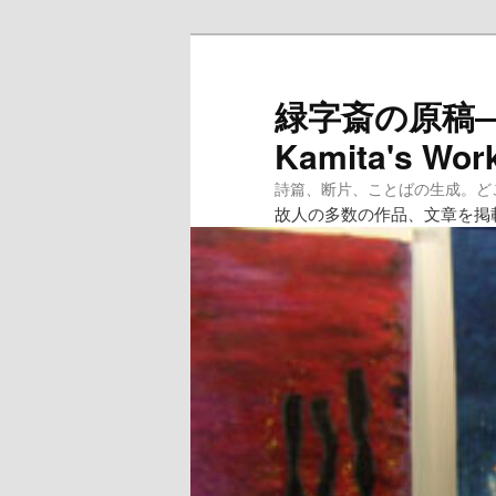
メ
イ
ン
緑字斎の原稿―紙
コ
Kamita's Wor
ン
テ
詩篇、断片、ことばの生成。どこへ
ン
故人の多数の作品、文章を掲
ツ
へ
移
動