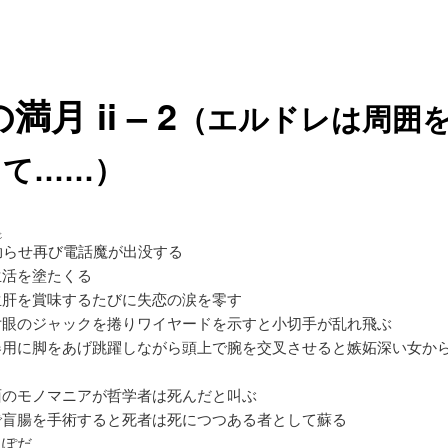
満月 ii – 2
（エルドレは周囲
して……）
じ
拗
らせ再び電話魔が出没する
生活を塗たくる
生肝を賞味するたびに失恋の涙を零す
片眼のジャックを捲りワイヤードを示すと小切手が乱れ飛ぶ
器用に脚をあげ跳躍しながら頭上で腕を交叉させると嫉妬深い女か
面のモノマニアが哲学者は死んだと叫ぶ
で盲腸を手術すると死者は死につつある者として蘇る
っぽだ