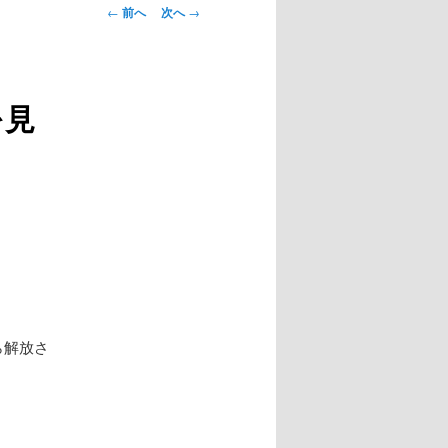
投
←
前へ
次へ
→
稿
ナ
ビ
ゲ
を見
ー
シ
ョ
ン
ら解放さ