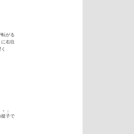
が転がる
うに右往
響く
てこ
の
挺子
で