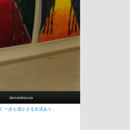
書
danceobscura
て 一歩も退かざる生涯あり」