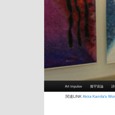
メ
Art impulse
擬宇宙論
詩
イ
ン
関連LINK
Akira Kamita's
メ
ニ
ュ