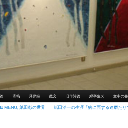
篇
寄稿
見夢録
散文
旧作詩篇
緑字生ズ
空中の
 World MENU, 紙田彰の世界
紙田治一の生涯「病に面する達磨たり