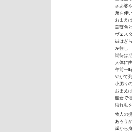
さあ婆
弟を伴
おまえ
薔薇色
ヴェス
街はぎ
左往し
期待は
人体に
午前一
やがて
小肥り
おまえ
船倉で
縮れ毛
牧人の
あろう
崖から