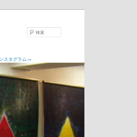
検
索
ンスタグラム→