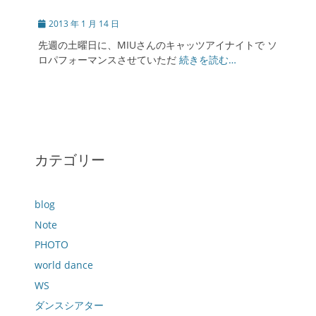
投
2013 年 1 月 14 日
稿
先週の土曜日に、MIUさんのキャッツアイナイトで ソ
日
ロパフォーマンスさせていただ
続きを読む…
カテゴリー
blog
Note
PHOTO
world dance
WS
ダンスシアター