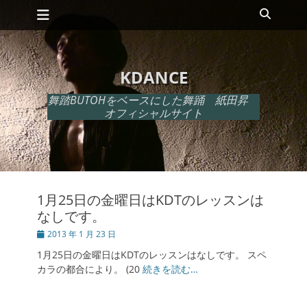
メインメニュー
コ
検
ン
索
テ
ン
ツ
KDANCE
へ
ス
舞踏BUTOHをベースにした舞踊 紙田昇
キ
オフィシャルサイト
ッ
プ
1月25日の金曜日はKDTのレッスンは
なしです。
投
2013 年 1 月 23 日
稿
1月25日の金曜日はKDTのレッスンはなしです。 スペ
日
カラの都合により。 (20
続きを読む…