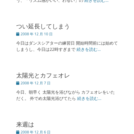
う、「リズム感がいい、わるい」の
続きを読む…
つい延長してしまう
投
2008 年 12 月 10 日
稿
今日はダンスシアターの練習日 開始時間前には始めて
日
しまうし、今日は22時すぎまで
続きを読む…
太陽光とカフェオレ
投
2008 年 12 月 7 日
稿
今日、朝早く 太陽光を浴びながら カフェオレをいた
日
だく。 外でめ太陽光浴びてたら
続きを読む…
来週は
投
2008 年 12 月 6 日