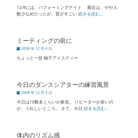
稿
12/8には、パフォーミングナイト 最近は、やや人
日
数少なめだったが、質がすごい
続きを読む…
ミーティングの前に
投
2008 年 12 月 4 日
稿
ちょっと一息 柚子アイスティー
日
今日のダンスシアターの練習風景
投
2008 年 12 月 3 日
稿
今日は10数名くらいが参加。 リピーターが多いの
日
が、うれしいところ。 さて、今日
続きを読む…
体内のリズム感