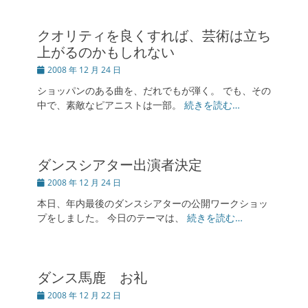
クオリティを良くすれば、芸術は立ち
上がるのかもしれない
投
2008 年 12 月 24 日
稿
ショッパンのある曲を、だれでもが弾く。 でも、その
日
中で、素敵なピアニストは一部。
続きを読む…
ダンスシアター出演者決定
投
2008 年 12 月 24 日
稿
本日、年内最後のダンスシアターの公開ワークショッ
日
プをしました。 今日のテーマは、
続きを読む…
ダンス馬鹿 お礼
投
2008 年 12 月 22 日
稿