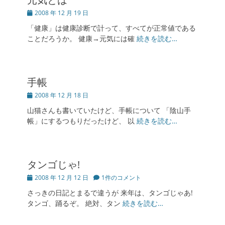
投
2008 年 12 月 19 日
稿
「健康」は健康診断で計って、すべてが正常値である
日
ことだろうか。 健康→元気には確
続きを読む…
手帳
投
2008 年 12 月 18 日
稿
山猫さんも書いていたけど、手帳について 「陰山手
日
帳」にするつもりだったけど、 以
続きを読む…
タンゴじゃ!
投
2008 年 12 月 12 日
1件のコメント
稿
さっきの日記とまるで違うが 来年は、タンゴじゃあ!
日
タンゴ、踊るぞ。 絶対、タン
続きを読む…