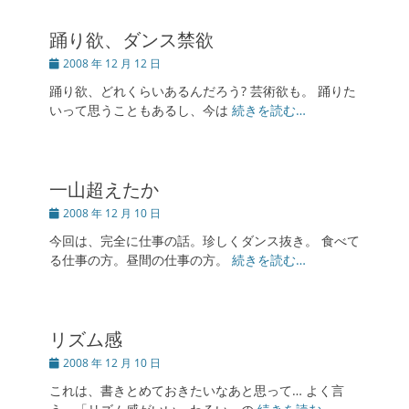
踊り欲、ダンス禁欲
投
2008 年 12 月 12 日
稿
踊り欲、どれくらいあるんだろう? 芸術欲も。 踊りた
日
いって思うこともあるし、今は
続きを読む…
一山超えたか
投
2008 年 12 月 10 日
稿
今回は、完全に仕事の話。珍しくダンス抜き。 食べて
日
る仕事の方。昼間の仕事の方。
続きを読む…
リズム感
投
2008 年 12 月 10 日
稿
これは、書きとめておきたいなあと思って… よく言
日