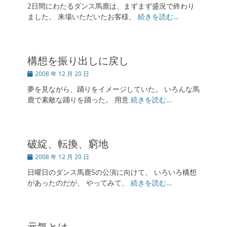
2日間にわたるダンス馬鹿は、まずまず盛況で終わり
日
ました。 来場いただいたお客様、
続きを読む…
構想を振り出しに戻し
投
2008 年 12 月 20 日
稿
夢を見ながら、踊りをイメージしていた。 いろんな馬
日
鹿で素敵な踊りを踊った。 用意
続きを読む…
破綻、転換、窮地
投
2008 年 12 月 20 日
稿
日曜日のダンス馬鹿5の公演に向けて、 いろいろ構想
日
があったのだが、 やってみて、
続きを読む…
元気とは