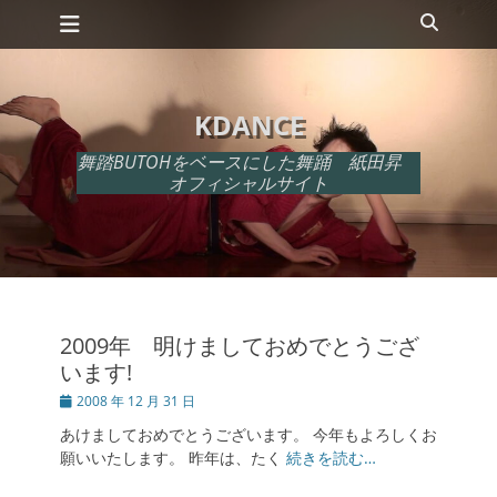
メインメニュー
コ
検
ン
索
テ
ン
ツ
KDANCE
へ
ス
舞踏BUTOHをベースにした舞踊 紙田昇
キ
オフィシャルサイト
ッ
プ
2009年 明けましておめでとうござ
います!
投
2008 年 12 月 31 日
稿
あけましておめでとうございます。 今年もよろしくお
日
願いいたします。 昨年は、たく
続きを読む…