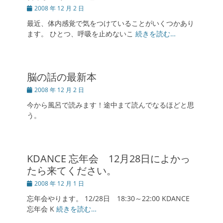
投
2008 年 12 月 2 日
稿
最近、体内感覚で気をつけていることがいくつかあり
日
ます。 ひとつ、呼吸を止めないこ
続きを読む…
脳の話の最新本
投
2008 年 12 月 2 日
稿
今から風呂で読みます！途中まて読んでなるほどと思
日
う。
KDANCE 忘年会 12月28日によかっ
たら来てください。
投
2008 年 12 月 1 日
稿
忘年会やります。 12/28日 18:30～22:00 KDANCE
日
忘年会 K
続きを読む…