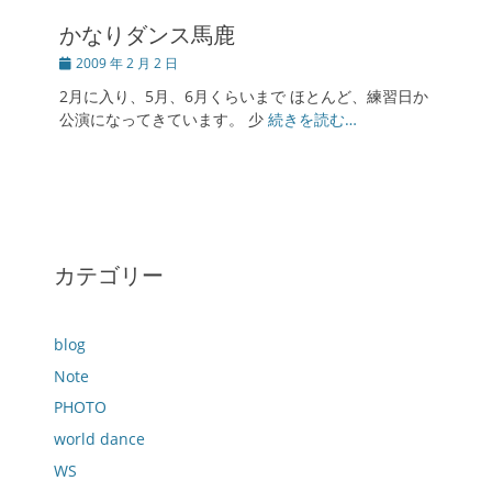
かなりダンス馬鹿
投
2009 年 2 月 2 日
稿
2月に入り、5月、6月くらいまで ほとんど、練習日か
日
公演になってきています。 少
続きを読む…
カテゴリー
blog
Note
PHOTO
world dance
WS