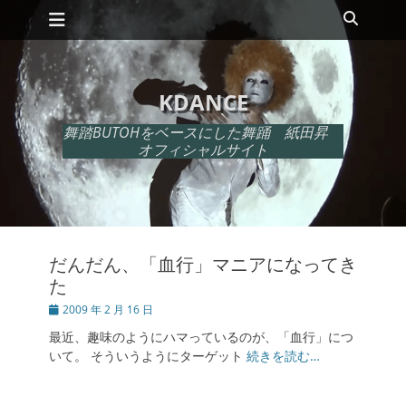
メインメニュー
コ
検
ン
索
テ
ン
ツ
KDANCE
へ
ス
舞踏BUTOHをベースにした舞踊 紙田昇
キ
オフィシャルサイト
ッ
プ
だんだん、「血行」マニアになってき
た
投
2009 年 2 月 16 日
稿
最近、趣味のようにハマっているのが、「血行」につ
日
いて。 そういうようにターゲット
続きを読む…