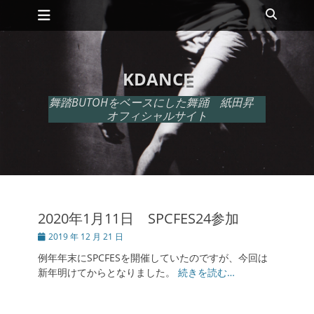
メインメニュー
コ
検
ン
索
テ
ン
ツ
KDANCE
へ
ス
舞踏BUTOHをベースにした舞踊 紙田昇
キ
オフィシャルサイト
ッ
プ
2020年1月11日 SPCFES24参加
投
2019 年 12 月 21 日
稿
例年年末にSPCFESを開催していたのですが、今回は
日
新年明けてからとなりました。
続きを読む…