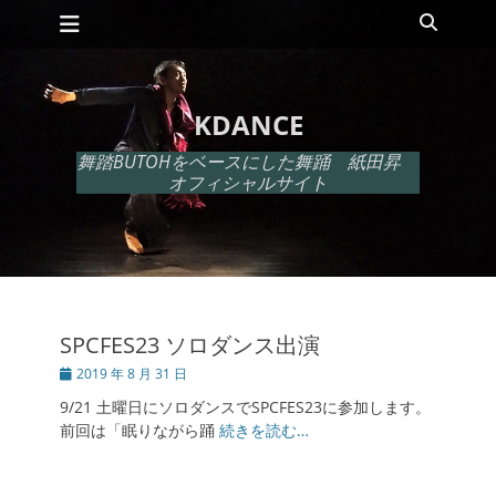
メインメニュー
コ
検
ン
索
テ
ン
ツ
KDANCE
へ
ス
舞踏BUTOHをベースにした舞踊 紙田昇
キ
オフィシャルサイト
ッ
プ
SPCFES23 ソロダンス出演
投
2019 年 8 月 31 日
稿
9/21 土曜日にソロダンスでSPCFES23に参加します。
日
前回は「眠りながら踊
続きを読む…