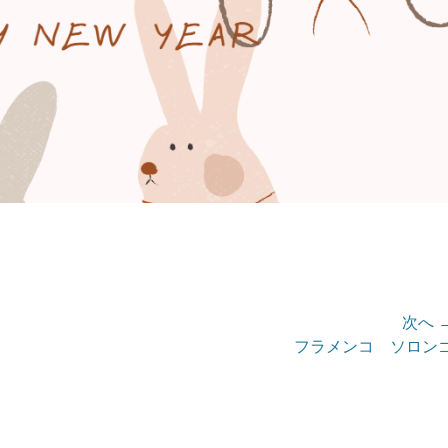
次へ 
次
フラメンコ ソロン
の
投
稿: