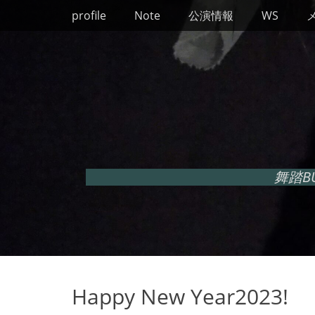
メインメニュー
コ
profile
Note
公演情報
WS
ン
テ
ン
ツ
へ
ス
キ
ッ
プ
舞踏B
Happy New Year2023!