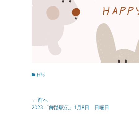
カ
日記
テ
ゴ
リ
ー
投
← 前へ
前
2023 「舞踏駅伝」1月8日 日曜日
稿
の
ナ
投
ビ
稿: