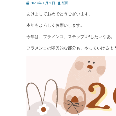
投
投
2023 年 1 月 1 日
紙田
稿
稿
日
者
あけましておめでとうございます。
本年もよろしくお願いします。
今年は、フラメンコ、ステップUPしたいなあ。
フラメンコの即興的な部分も、やっていけるように